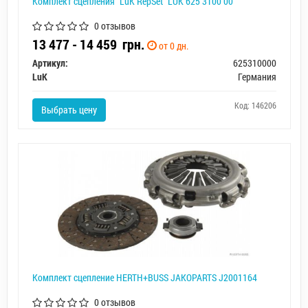
Комплект сцепления "LuK RepSet" LUK 625 3100 00
0 отзывов
13 477 - 14 459
грн.
от 0 дн.
Артикул:
625310000
LuK
Германия
Код: 146206
Выбрать цену
Комплект сцепление HERTH+BUSS JAKOPARTS J2001164
0 отзывов