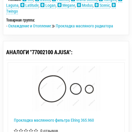
Laguna
,
Latitude
,
Logan
,
Megane
,
Modus
,
Scenic
,
Twingo
Товарная группа:
-
Охлаждение и Отопление
Прокладка масляного радиатора
АНАЛОГИ "77002100 AJUSA":
Прокладка маслянного фильтра Elring 365.960
0 отзывов