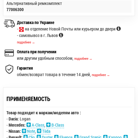
Альтернативный ремкомплект
77006300
Доставка по Украине
-
на отделение Новой Почты или курьером до двери
- самовывоз в г. Львов
подробнее →
Оплата при получении
или другим удобным способом,
подробнее →
Гарантия
обмен/возврат товара в течение 14 дней,
подробнее →
ПРИМЕНЯЕМОСТЬ
Товар подходит к маркам/моделям авто :
-
Dacia:
Logan
-
Mercedes:
A-Class
,
B-Class
-
Nissan:
Note
,
Tiida
-
Renault:
Clio
,
Duster
,
Fluence
,
Grand Scenic
,
Kangoo
,