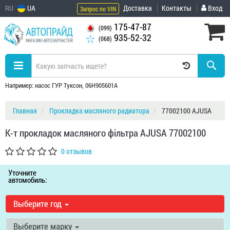
RU
UA
Доставка
Контакты
Вход
Запрос по VIN
175-47-87
(099)
935-52-32
(068)
Например: насос ГУР Туксон, 06H905601A
Главная
Прокладка масляного радиатора
77002100 AJUSA
К-т прокладок масляного фiльтра AJUSA 77002100
0 отзывов
Уточните
автомобиль:
Выберите год
Выберите марку