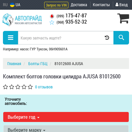
RU
UA
Доставка
Контакты
Вход
Запрос по VIN
175-47-87
(099)
935-52-32
(068)
Например: насос ГУР Туксон, 06H905601A
Главная
Болты ГБЦ
81012600 AJUSA
Комплект болтов головки цилидра AJUSA 81012600
0 отзывов
Уточните
автомобиль:
Выберите год
Выберите марку