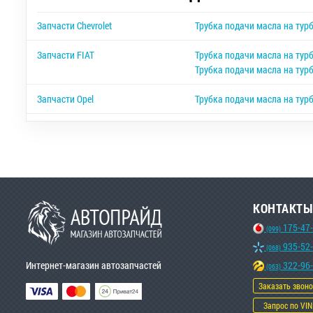
Запчасти Chevrolet
Трубка подачи масла на турб
Запчасти FIAT
Трубка подачи масла на турб
Трубка подачи масла на тур
Запчасти Opel
Трубка подачи масла на тур
КОНТАКТЫ
175-47
(099)
935-52
(068)
Интернет-магазин автозапчастей
322-96
(063)
Заказать звон
Запрос по VIN