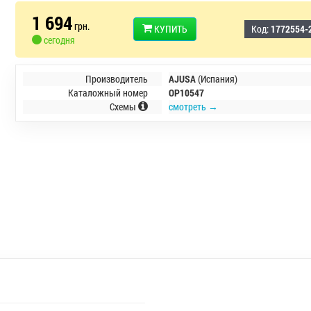
1 694
грн.
КУПИТЬ
Код:
1772554-
сегодня
Производитель
AJUSA
(Испания)
Каталожный номер
OP10547
Схемы
смотреть →