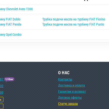
ину Chevrolet Aveo T300
ину FIAT Doblo
Трубка подачи масла на турбину FIAT Fiorino
бину FIAT Panda
Трубка подачи масла на турбину FIAT Punto
бину Opel Combo
О НАС
-87
Контакты
Доставка и оплата
-32
Гарантии и возврат
-00
Договор оферты
ок
Статус заказа