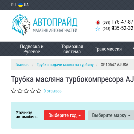
RU
UA
175-47-87
(099)
935-52-32
(068)
Подвеска и
Тормозная
Трансмиссия
Рулевое
система
Главная
Трубка подачи масла на турбину
OP10547 AJUSA
Трубка масляна турбокомпресора A
0 отзывов
Уточните
Выберите год
Выберите марку
автомобиль: