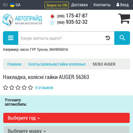
RU
UA
Доставка
Контакты
Вход
Запрос по VIN
175-47-87
(099)
935-52-32
(068)
Например: насос ГУР Туксон, 06H905601A
Главная
Болты/шпильки/гайки колесные
56363 AUGER
Накладка, колісні гайки AUGER 56363
0 отзывов
Уточните
автомобиль:
Выберите год
Выберите марку