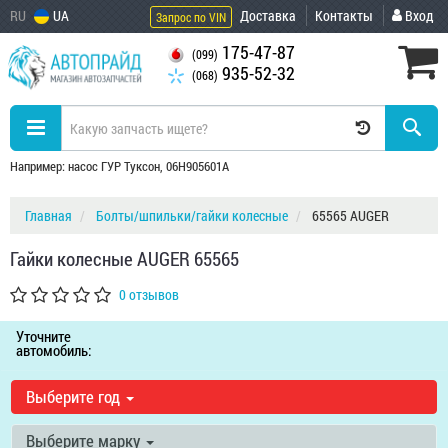
RU
UA
Доставка
Контакты
Вход
Запрос по VIN
175-47-87
(099)
935-52-32
(068)
Например: насос ГУР Туксон, 06H905601A
Главная
Болты/шпильки/гайки колесные
65565 AUGER
Гайки колесные AUGER 65565
0 отзывов
Уточните
автомобиль:
Выберите год
Выберите марку