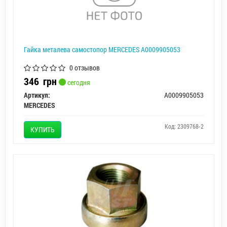
Гайка металева самостопор MERCEDES A0009905053
0 отзывов
346
грн
сегодня
Артикул:
A0009905053
MERCEDES
Код: 2309768-2
КУПИТЬ