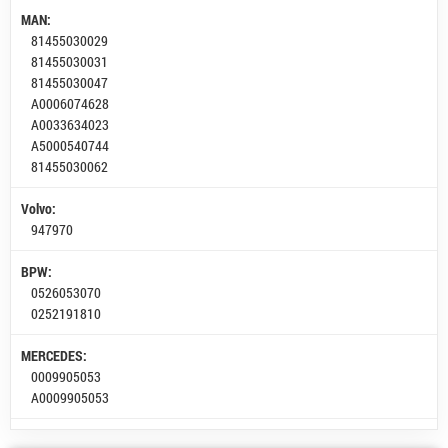
MAN:
81455030029
81455030031
81455030047
A0006074628
A0033634023
A5000540744
81455030062
Volvo:
947970
BPW:
0526053070
0252191810
MERCEDES:
0009905053
A0009905053