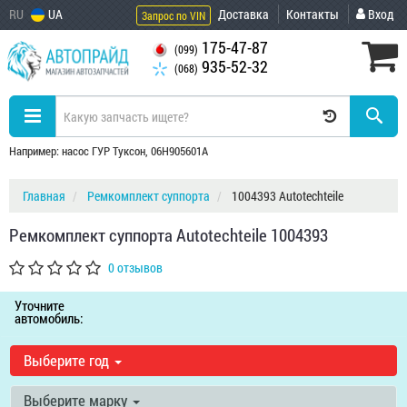
RU
UA
Доставка
Контакты
Вход
Запрос по VIN
175-47-87
(099)
935-52-32
(068)
Например: насос ГУР Туксон, 06H905601A
Главная
Ремкомплект суппорта
1004393 Autotechteile
Ремкомплект суппорта Autotechteile 1004393
0 отзывов
Уточните
автомобиль:
Выберите год
Выберите марку