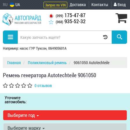
RU
UA
Доставка
Контакты
Вход
Запрос по VIN
175-47-87
(099)
935-52-32
(068)
Например: насос ГУР Туксон, 06H905601A
Главная
Поликлиновый ремень
9061050 Autotechteile
Ремень генератора Autotechteile 9061050
0 отзывов
Уточните
автомобиль:
Выберите год
Выберите марку