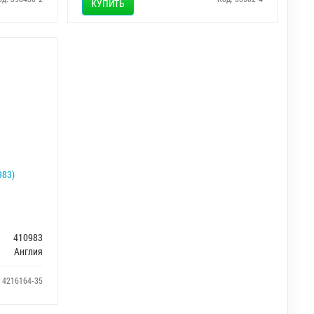
КУПИТЬ
983)
410983
Англия
: 4216164-35