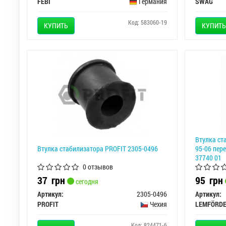
FEBI
Германия
SWAG
Код: 583060-19
КУПИТЬ
КУПИТЬ
Втулка ст
Втулка стабилизатора PROFIT 2305-0496
95-06 пере
37740 01
0 отзывов
37
грн
95
грн
сегодня
Артикул:
2305-0496
Артикул:
PROFIT
Чехия
LEMFÖRD
Код: 824471-6