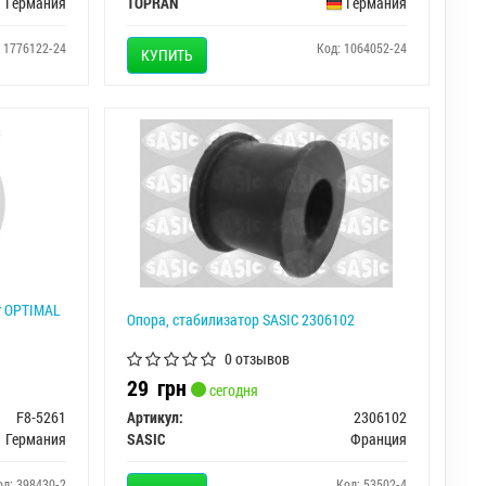
Германия
TOPRAN
Германия
: 1776122-24
Код: 1064052-24
КУПИТЬ
r OPTIMAL
Опора, стабилизатор SASIC 2306102
0 отзывов
29
грн
сегодня
F8-5261
Артикул:
2306102
Германия
SASIC
Франция
од: 398430-2
Код: 53502-4