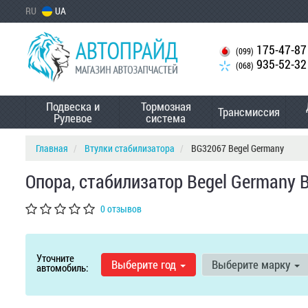
RU
UA
175-47-87
(099)
935-52-32
(068)
Подвеска и
Тормозная
Трансмиссия
Рулевое
система
Главная
Втулки стабилизатора
BG32067 Begel Germany
Опора, стабилизатор Begel Germany 
0 отзывов
Уточните
Выберите год
Выберите марку
автомобиль: