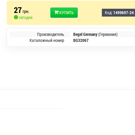
27
грн.
КУПИТЬ
Код:
1499697-24
сегодня
Производитель
Begel Germany
(Германия)
Каталожный номер
BG32067