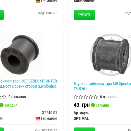
Германия
Autotechteile
Код: 49812-6
Код
КУПИТЬ
абилизатора MERCEDES SPRINTER
Втулка стабилизатора MB Sprinte
д.мост с обеих сторон (Lemforder)
F8-5261
0 отзывов
0 отзывов
43
грн
сегодня
сегодня
37740 01
Артикул:
ER
Германия
OPTIMAL
Код: 575820-19
К