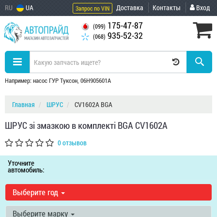
RU
UA
Доставка
Контакты
Вход
Запрос по VIN
175-47-87
(099)
935-52-32
(068)
Например: насос ГУР Туксон, 06H905601A
Главная
ШРУС
CV1602A BGA
ШРУС зі змазкою в комплекті BGA CV1602A
0 отзывов
Уточните
автомобиль:
Выберите год
Выберите марку