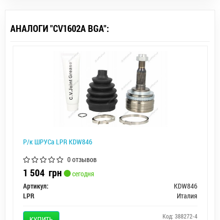
АНАЛОГИ "CV1602A BGA":
Р/к ШРУСа LPR KDW846
0 отзывов
1 504
грн
сегодня
Артикул:
KDW846
LPR
Италия
Код: 388272-4
КУПИТЬ