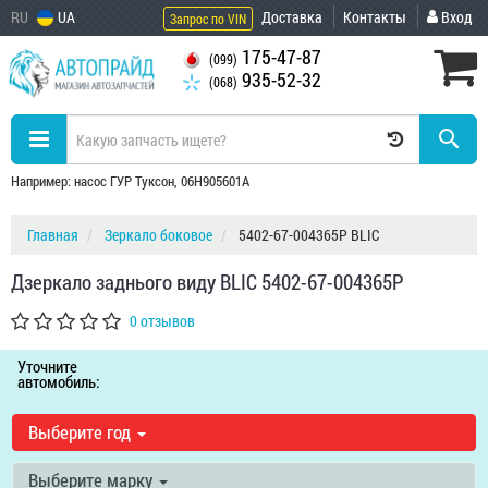
RU
UA
Доставка
Контакты
Вход
Запрос по VIN
175-47-87
(099)
935-52-32
(068)
Например: насос ГУР Туксон, 06H905601A
Главная
Зеркало боковое
5402-67-004365P BLIC
Дзеркало заднього виду BLIC 5402-67-004365P
0 отзывов
Уточните
автомобиль:
Выберите год
Выберите марку