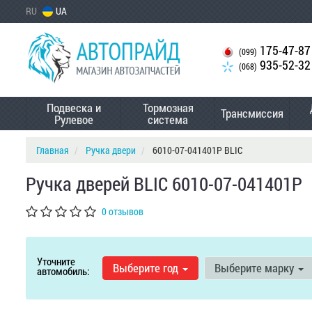
RU
UA
175-47-87
(099)
935-52-32
(068)
Подвеска и
Тормозная
Трансмиссия
Рулевое
система
Главная
Ручка двери
6010-07-041401P BLIC
Ручка дверей BLIC 6010-07-041401P
0 отзывов
Уточните
Выберите год
Выберите марку
автомобиль: