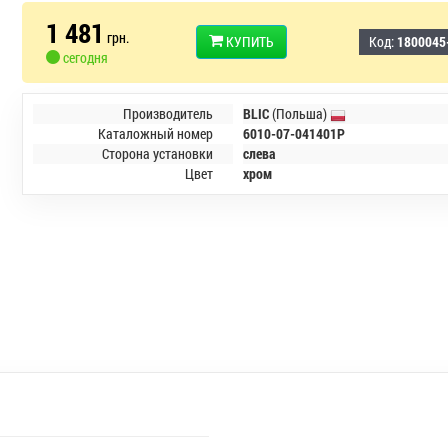
1 481
грн.
КУПИТЬ
Код:
1800045
сегодня
Производитель
BLIC
(Польша)
Каталожный номер
6010-07-041401P
Сторона установки
слева
Цвет
хром