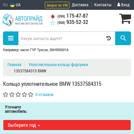
RU
UA
Доставка
Контакты
Вход
Запрос по VIN
175-47-87
(099)
935-52-32
(068)
Например: насос ГУР Туксон, 06H905601A
Главная
Уплотнительное кольцо форсунки
13537584315 BMW
Кольцо уплотнительное BMW 13537584315
0 отзывов
Уточните
автомобиль:
Выберите год