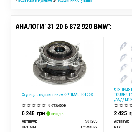
-
Подвеска и Рулевое
Подшипник ступицы
АНАЛОГИ "31 20 6 872 920 BMW":
СТУПИЦЯ К
Ступица с подшипником OPTIMAL 501203
TOURER 14-
/ЗАД/ M12
0 отзывов
6 248
грн
2 425
г
сегодня
Артикул:
501203
Артикул:
OPTIMAL
Германия
NTY