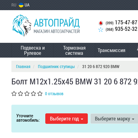
RU
UA
175-47-87
(099)
935-52-32
(068)
Подвеска и
Тормозная
Трансмиссия
Рулевое
система
Главная
Подшипник ступицы
31 20 6 872 920 BMW
Болт M12x1.25x45 BMW 31 20 6 872 9
0 отзывов
Уточните
Выберите год
Выберите марку
автомобиль: