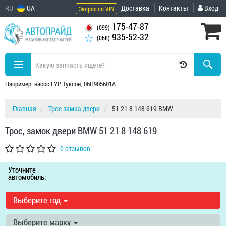
RU
UA
Доставка
Контакты
Вход
Запрос по VIN
175-47-87
(099)
935-52-32
(068)
Например: насос ГУР Туксон, 06H905601A
Главная
Трос замка двери
51 21 8 148 619 BMW
Трос, замок двери BMW 51 21 8 148 619
0 отзывов
Уточните
автомобиль:
Выберите год
Выберите марку