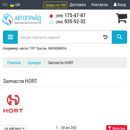
RU
UA
Доставка
Контакты
Вход
Запрос по VIN
175-47-87
(099)
935-52-32
(068)
Например: насос ГУР Туксон, 06H905601A
Главная
Бренды
Запчасти HORT
Запчасти HORT
1 - 30 из 202
по рейтингу
Фильтры