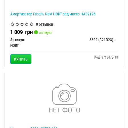
Амортизатор Газель Next HORT зад масло HA32126
0 отзывов
1 009
грн
сегодня
Артикул:
3302 (A21R23) 2915004
HORT
Код: 3713473-18
КУПИТЬ