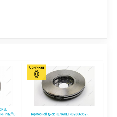
Оригинал
OPEL
 14- PRZ╙D
Тормозной диск RENAULT 402066352R