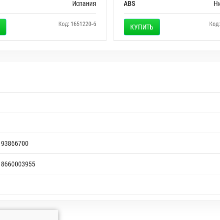
Испания
ABS
Н
Код: 1651220-6
Код
КУПИТЬ
93866700
8660003955