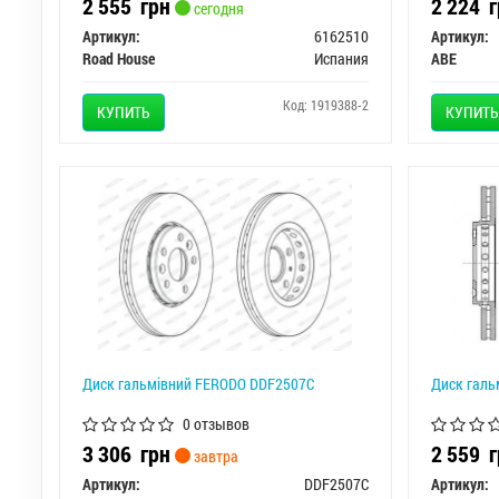
2 555
грн
2 224
г
сегодня
Артикул:
6162510
Артикул:
Road House
Испания
ABE
Код: 1919388-2
КУПИТЬ
КУПИТЬ
Диск гальмівний FERODO DDF2507C
Диск галь
0 отзывов
3 306
грн
2 559
г
завтра
Артикул:
DDF2507C
Артикул: