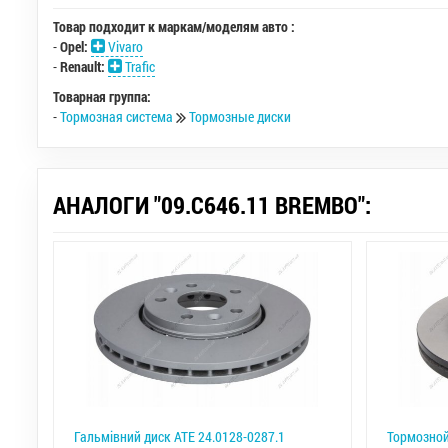
Товар подходит к маркам/моделям авто :
-
Opel:
Vivaro
-
Renault:
Trafic
Товарная группа:
-
Тормозная система
Тормозные диски
АНАЛОГИ "09.C646.11 BREMBO":
Гальмiвний диск ATE 24.0128-0287.1
Тормозной