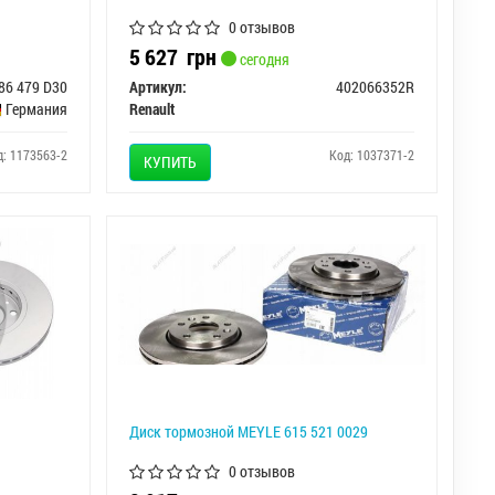
0 отзывов
5 627
грн
сегодня
86 479 D30
Артикул:
402066352R
Германия
Renault
д: 1173563-2
Код: 1037371-2
КУПИТЬ
Диск тормозной MEYLE 615 521 0029
0 отзывов