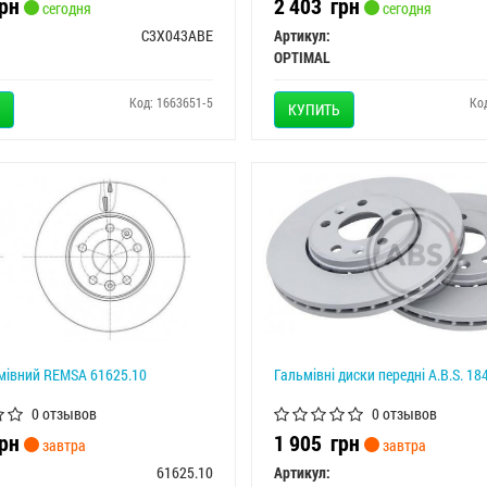
рн
2 403
грн
сегодня
сегодня
C3X043ABE
Артикул:
OPTIMAL
Код: 1663651-5
Ко
КУПИТЬ
мівний REMSA 61625.10
Гальмiвнi диски переднi A.B.S. 18
0 отзывов
0 отзывов
рн
1 905
грн
завтра
завтра
61625.10
Артикул: