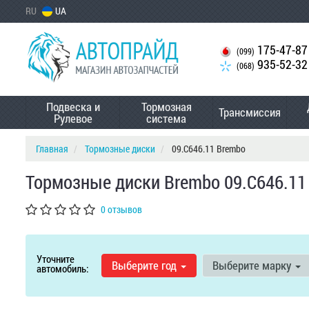
RU
UA
175-47-87
(099)
935-52-32
(068)
Подвеска и
Тормозная
Трансмиссия
Рулевое
система
Главная
Тормозные диски
09.C646.11 Brembo
Тормозные диски Brembo 09.C646.11
0 отзывов
Уточните
Выберите год
Выберите марку
автомобиль: