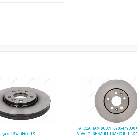
TARCZA HAM BOSCH 0986479D30 
 диск TRW DF6751S
VIVARO/ RENAULT TRAFIC III 1.6D