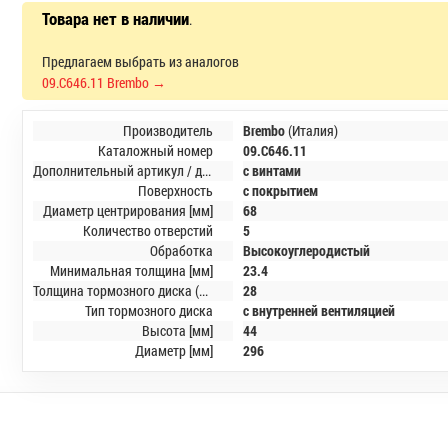
Товара нет в наличии
.
Предлагаем выбрать из аналогов
09.C646.11 Brembo →
Производитель
Brembo
(Италия)
Каталожный номер
09.C646.11
Дополнительный артикул / дополнительная информация 2
с винтами
Поверхность
с покрытием
Диаметр центрирования [мм]
68
Количество отверстий
5
Обработка
Высокоуглеродистый
Минимальная толщина [мм]
23.4
Толщина тормозного диска (мм)
28
Тип тормозного диска
с внутренней вентиляцией
Высота [мм]
44
Диаметр [мм]
296