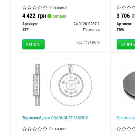
0 отзывов
4 422
грн
3 706
г
сегодня
Артикул:
24.0128-0287.1
Артикул:
ATE
Германия
TRW
Код: 1191897-5
КУПИТЬ
КУПИТЬ
Тормозной диск ROADHOUSE 6162510
Гальмівни
0 отзывов