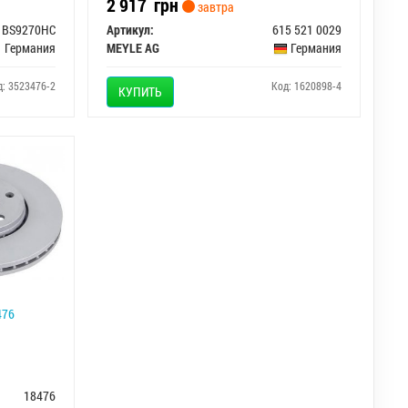
2 917
грн
завтра
BS9270HC
Артикул:
615 521 0029
Германия
MEYLE AG
Германия
д: 3523476-2
Код: 1620898-4
КУПИТЬ
476
18476