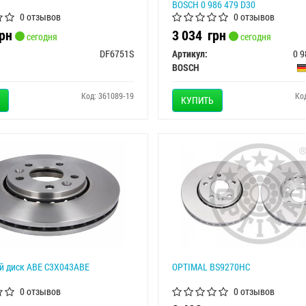
BOSCH 0 986 479 D30
0 отзывов
0 отзывов
рн
3 034
грн
сегодня
сегодня
DF6751S
Артикул:
0 9
BOSCH
Код: 361089-19
Ко
КУПИТЬ
й диск ABE C3X043ABE
OPTIMAL BS9270HC
0 отзывов
0 отзывов