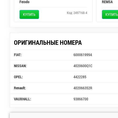
Ferodo
REMSA
Код: 2497168-4
КУПИТЬ
КУПИТЬ
ОРИГИНАЛЬНЫЕ НОМЕРА
FIAT:
6000619994
NISSAN:
4020600Q1C
OPEL:
4422285
Renault:
402066352R
VAUXHALL:
93866700