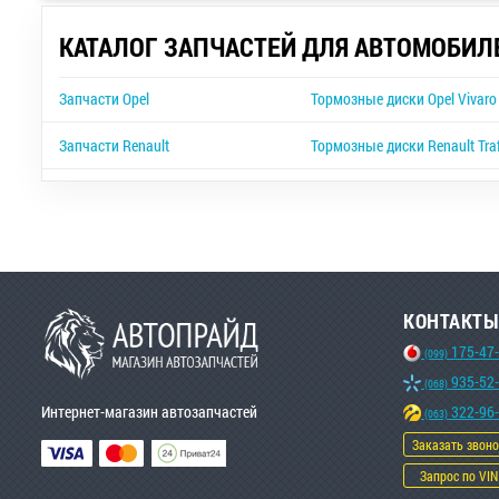
КАТАЛОГ ЗАПЧАСТЕЙ ДЛЯ АВТОМОБИЛ
Запчасти Opel
Тормозные диски Opel Vivaro
Запчасти Renault
Тормозные диски Renault Traf
КОНТАКТЫ
175-47
(099)
935-52
(068)
Интернет-магазин автозапчастей
322-96
(063)
Заказать звон
Запрос по VIN