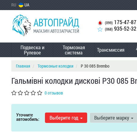
RU
UA
175-47-87
(099)
935-52-32
(068)
Подвеска и
Тормозная
Трансмиссия
Рулевое
система
Главная
Тормозные колодки
P 30 085 Brembo
Гальмівні колодки дискові P30 085 B
0 отзывов
Уточните
Выберите год
Выберите марку
автомобиль: