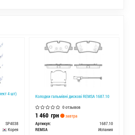
ект 4 шт)
Колодки гальмівні дискові REMSA 1687.10
0 отзывов
1 460
грн
завтра
SP4038
Артикул:
1687.10
Корея
REMSA
Испания