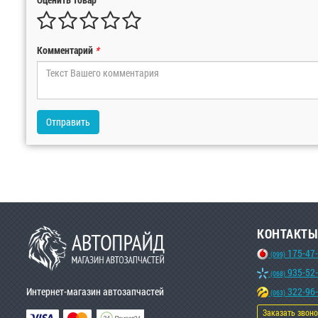
Комментарий
*
Отправить
КОНТАКТЫ
175-47
(099)
935-52
(068)
Интернет-магазин автозапчастей
322-96
(063)
Заказать звон