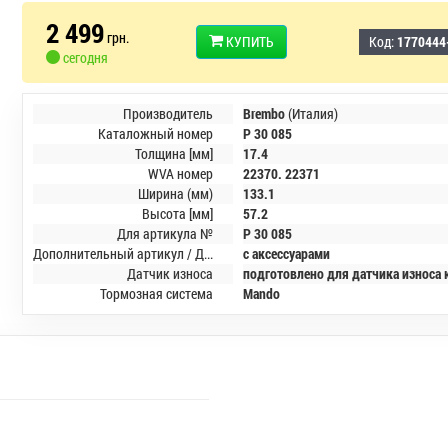
2 499
грн.
КУПИТЬ
Код:
1770444
сегодня
Производитель
Brembo
(Италия)
Каталожный номер
P 30 085
Толщина [мм]
17.4
WVA номер
22370. 22371
Ширина (мм)
133.1
Высота [мм]
57.2
Для артикула №
P 30 085
Дополнительный артикул / Дополнительная информация
с аксессуарами
Датчик износа
подготовлено для датчика износа
Тормозная система
Mando