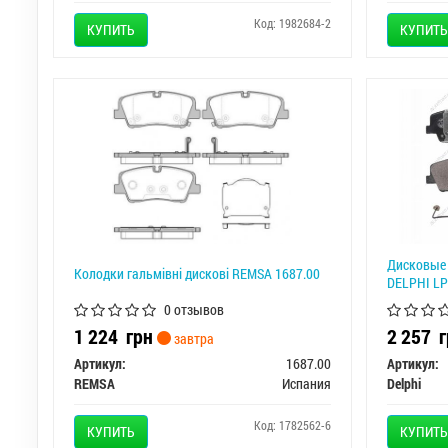
Код: 1982684-2
КУПИТЬ
КУПИТЬ
Дисковые 
Колодки гальмівні дискові REMSA 1687.00
DELPHI L
0 отзывов
1 224
грн
2 257
г
завтра
Артикул:
1687.00
Артикул:
REMSA
Испания
Delphi
Код: 1782562-6
КУПИТЬ
КУПИТЬ