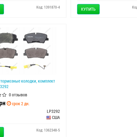
Код: 1391870-4
Ко
КУПИТЬ
тормозные колодки, комплект
P3292
0 отзывов
рн
срок 2 дн.
LP3292
США
Код: 1362348-5