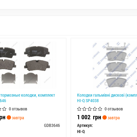
тормозные колодки, комплект
Колодки гальмівні дискові (компл
646
HI-Q SP4038
0 отзывов
0 отзывов
рн
1 002
грн
завтра
завтра
GDB3646
Артикул:
HI-Q