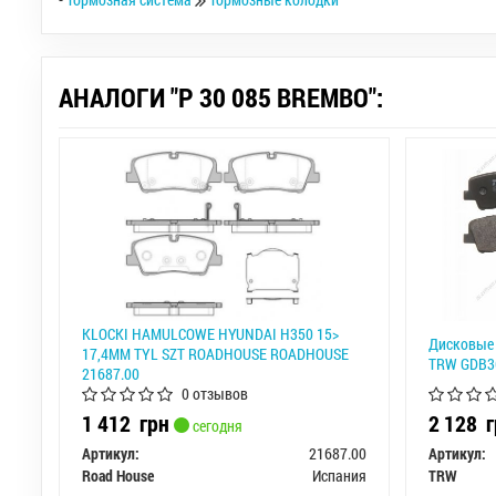
АНАЛОГИ "P 30 085 BREMBO":
KLOCKI HAMULCOWE HYUNDAI H350 15>
Дисковые 
17,4MM TYL SZT ROADHOUSE ROADHOUSE
TRW GDB3
21687.00
0 отзывов
1 412
грн
2 128
г
сегодня
Артикул:
21687.00
Артикул:
Road House
Испания
TRW