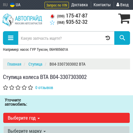
RU
UA
Доставка
Контакты
Вход
Запрос по VIN
175-47-87
(099)
935-52-32
(068)
Например: насос ГУР Туксон, 06H905601A
Главная
Ступица
B04-3307303002 BTA
Ступица колеса BTA B04-3307303002
0 отзывов
Уточните
автомобиль:
Выберите год
Выберите марку