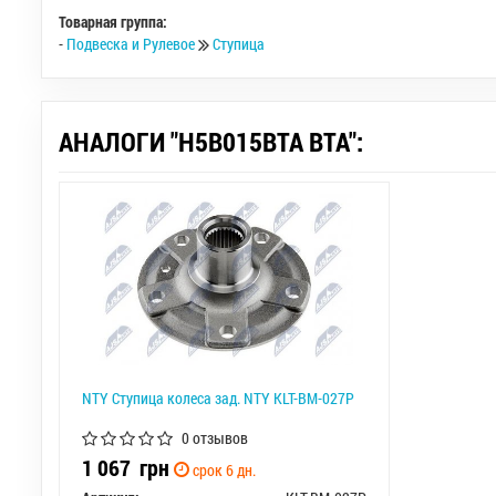
Товарная группа:
-
Подвеска и Рулевое
Ступица
АНАЛОГИ "H5B015BTA BTA":
NTY Ступица колеса зад. NTY KLT-BM-027P
0 отзывов
1 067
грн
срок 6 дн.