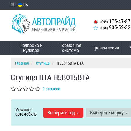
RU
UA
175-47-87
(099)
935-52-32
(068)
Подвеска и
Тормозная
Трансмиссия
Рулевое
система
Главная
Ступица
H5B015BTA BTA
Ступиця BTA H5B015BTA
0 отзывов
Уточните
Выберите год
Выберите марку
автомобиль: