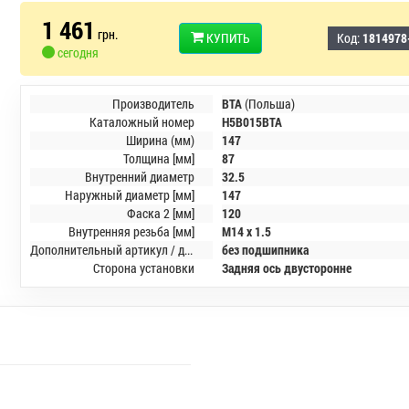
1 461
грн.
КУПИТЬ
Код:
1814978
сегодня
Производитель
BTA
(Польша)
Каталожный номер
H5B015BTA
Ширина (мм)
147
Толщина [мм]
87
Внутренний диаметр
32.5
Наружный диаметр [мм]
147
Фаска 2 [мм]
120
Внутренняя резьба [мм]
M14 x 1.5
Дополнительный артикул / дополнительная информация 2
без подшипника
Сторона установки
Задняя ось двусторонне