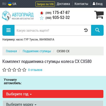
RU
UA
Доставка
Контакты
Вход
Запрос по VIN
175-47-87
(099)
935-52-32
(068)
Например: насос ГУР Туксон, 06H905601A
Главная
Подшипник ступицы
CX580 CX
Комплект подшипника ступицы колеса CX CX580
0 отзывов
Уточните
автомобиль:
Выберите год
Выберите марку