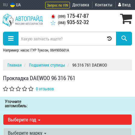
RU
UA
Доставка
Контакты
Вход
Запрос по VIN
175-47-87
(099)
935-52-32
(068)
Например: насос ГУР Туксон, 06H905601A
Главная
Подшипник ступицы
96 316 761 DAEWOO
Прокладка DAEWOO 96 316 761
0 отзывов
Уточните
автомобиль:
Выберите год
Выберите марку