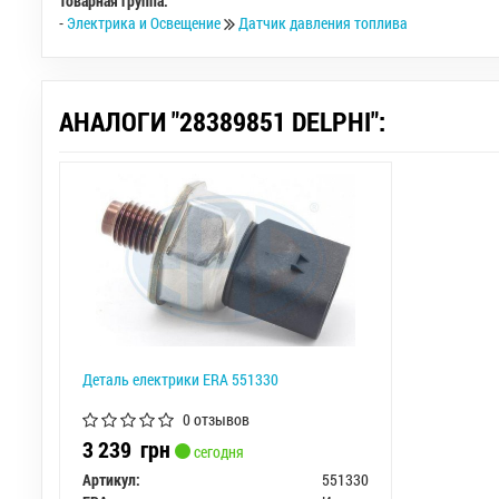
Товарная группа:
-
Электрика и Освещение
Датчик давления топлива
АНАЛОГИ "28389851 DELPHI":
Деталь електрики ERA 551330
0 отзывов
3 239
грн
сегодня
Артикул:
551330