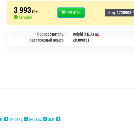
3 993
грн.
КУПИТЬ
Код:
1720902-
сегодня
Производитель
Delphi
(США)
Каталожный номер
28389851
K
,
M-Class
,
S-Class
,
SLK
,