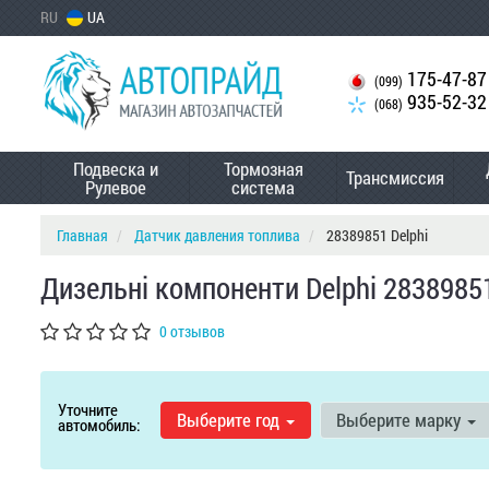
RU
UA
175-47-87
(099)
935-52-32
(068)
Подвеска и
Тормозная
Трансмиссия
Рулевое
система
Главная
Датчик давления топлива
28389851 Delphi
Дизельні компоненти Delphi 2838985
0 отзывов
Уточните
Выберите год
Выберите марку
автомобиль: