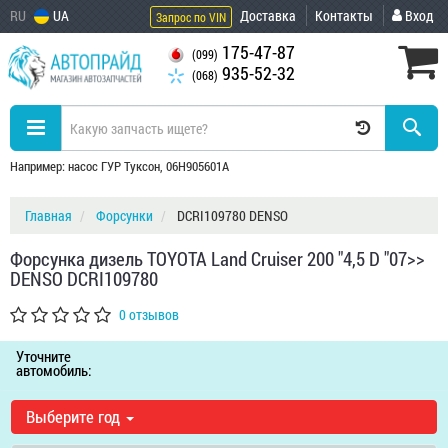
RU
UA
Доставка
Контакты
Вход
Запрос по VIN
175-47-87
(099)
935-52-32
(068)
Например: насос ГУР Туксон, 06H905601A
Главная
Форсунки
DCRI109780 DENSO
Форсунка дизель TOYOTA Land Cruiser 200 "4,5 D "07>>
DENSO DCRI109780
0 отзывов
Уточните
автомобиль:
Выберите год