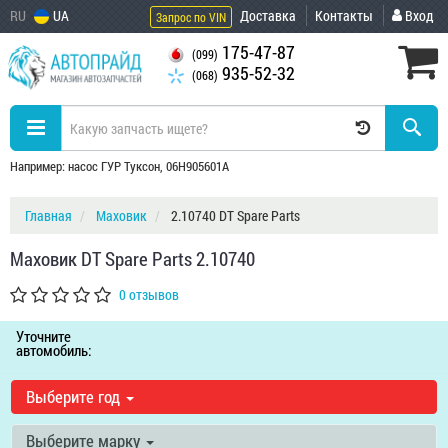
RU
UA
Доставка
Контакты
Вход
Запрос по VIN
175-47-87
(099)
935-52-32
(068)
Например: насос ГУР Туксон, 06H905601A
Главная
Маховик
2.10740 DT Spare Parts
Маховик DT Spare Parts 2.10740
0 отзывов
Уточните
автомобиль:
Выберите год
Выберите марку