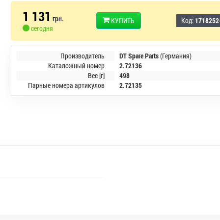
1 131
грн.
КУПИТЬ
Код:
1718252
сегодня
Производитель
DT Spare Parts
(Германия)
Каталожный номер
2.72136
Вес [г]
498
Парные номера артикулов
2.72135