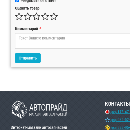
Уведомить об ответе
Оценить товар
Комментарий
*
Отправить
КОНТАКТЫ
175-47
(099)
935-52
(068)
Интернет-магазин автозапчастей
322-96
(063)