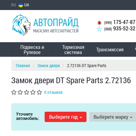
RU
UA
175-47-87
(099)
935-52-32
(068)
Подвеска и
Тормозная
Трансмиссия
Рулевое
система
Главная
Замок двери
2.72136 DT Spare Parts
Замок двери DT Spare Parts 2.72136
0 отзывов
Уточните
Выберите год
Выберите марку
автомобиль: