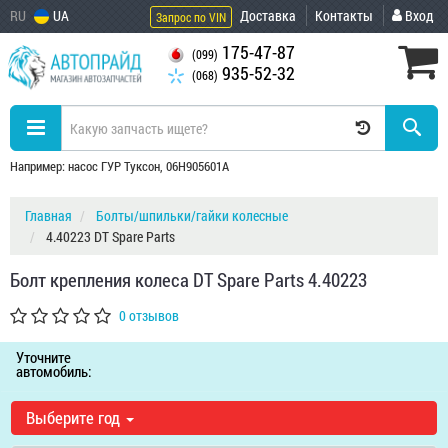
RU
UA
Доставка
Контакты
Вход
Запрос по VIN
175-47-87
(099)
935-52-32
(068)
Например: насос ГУР Туксон, 06H905601A
Главная
Болты/шпильки/гайки колесные
4.40223 DT Spare Parts
Болт крепления колеса DT Spare Parts 4.40223
0 отзывов
Уточните
автомобиль:
Выберите год