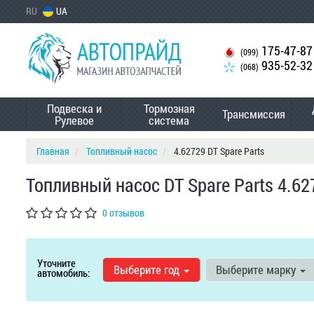
RU
UA
175-47-87
(099)
935-52-32
(068)
Подвеска и
Тормозная
Трансмиссия
Рулевое
система
Главная
Топливный насос
4.62729 DT Spare Parts
Топливный насос DT Spare Parts 4.62
0 отзывов
Уточните
Выберите год
Выберите марку
автомобиль: