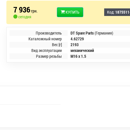
7 936
грн.
КУПИТЬ
Код:
1875511
сегодня
Производитель
DT Spare Parts
(Германия)
Каталожный номер
4.62729
Вес [г]
2193
Вид эксплуатации
механический
Размер резьбы
M16 x 1.5