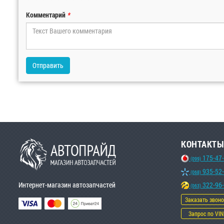
Комментарий
*
Отправить
КОНТАКТЫ
175-47
(099)
935-52
(068)
Интернет-магазин автозапчастей
322-96
(063)
Заказать звон
Запрос по VIN