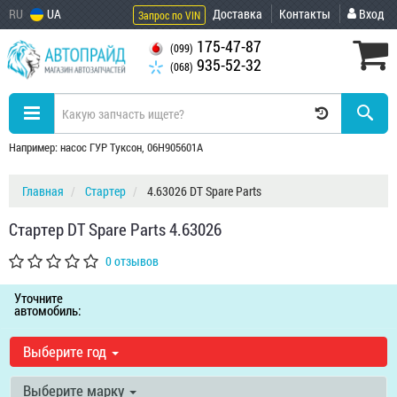
RU
UA
Доставка
Контакты
Вход
Запрос по VIN
175-47-87
(099)
935-52-32
(068)
Например: насос ГУР Туксон, 06H905601A
Главная
Стартер
4.63026 DT Spare Parts
Стартер DT Spare Parts 4.63026
0 отзывов
Уточните
автомобиль:
Выберите год
Выберите марку