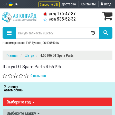
RU
UA
Доставка
Контакты
Вход
Запрос по VIN
175-47-87
(099)
935-52-32
(068)
Например: насос ГУР Туксон, 06H905601A
Главная
Шатун
4.65196 DT Spare Parts
Шатун DT Spare Parts 4.65196
0 отзывов
Уточните
автомобиль:
Выберите год
Выберите марку