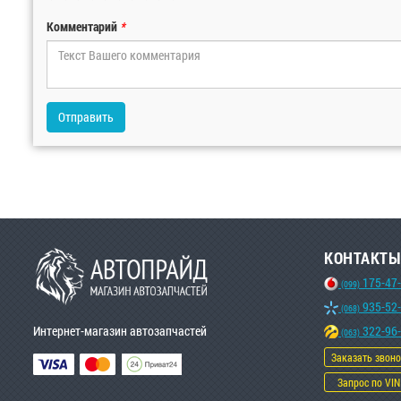
Комментарий
*
Отправить
КОНТАКТЫ
175-47
(099)
935-52
(068)
Интернет-магазин автозапчастей
322-96
(063)
Заказать звон
Запрос по VIN