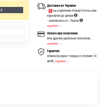
Доставка по Украине
-2
-
на отделение Новой Почты или
курьером до двери
- самовывоз в г. Львов
подробнее →
Оплата при получении
или другим удобным способом,
подробнее →
Гарантия
обмен/возврат товара в течение 14
дней,
подробнее →