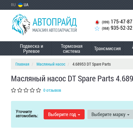
RU
UA
175-47-87
(099)
935-52-32
(068)
Подвеска и
Тормозная
Трансмиссия
Рулевое
система
Главная
Масляный насос
4.68953 DT Spare Parts
Масляный насос DT Spare Parts 4.68
0 отзывов
Уточните
Выберите год
Выберите марку
автомобиль: