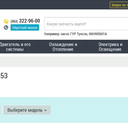
Запрос по 
322-96-00
(063)
Обратный звонок
Например: насос ГУР Туксон, 06H905601A
Двигатель и его
Охлаждение и
Электрика и
системы
Отопление
Освещение
953
Выберите модель