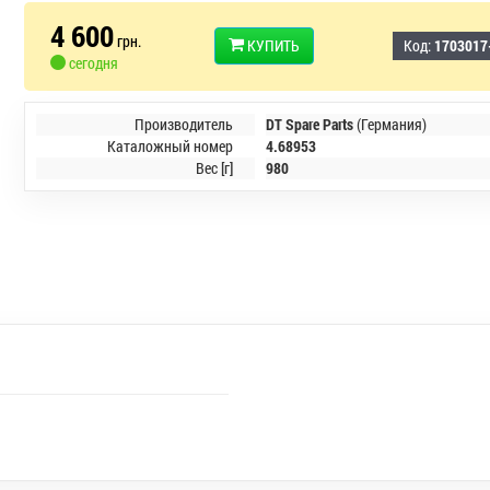
4 600
грн.
КУПИТЬ
Код:
1703017
сегодня
Производитель
DT Spare Parts
(Германия)
Каталожный номер
4.68953
Вес [г]
980