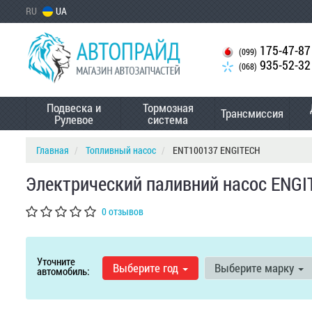
RU
UA
175-47-87
(099)
935-52-32
(068)
Подвеска и
Тормозная
Трансмиссия
Рулевое
система
Главная
Топливный насос
ENT100137 ENGITECH
Электрический паливний насос ENG
0 отзывов
Уточните
Выберите год
Выберите марку
автомобиль: