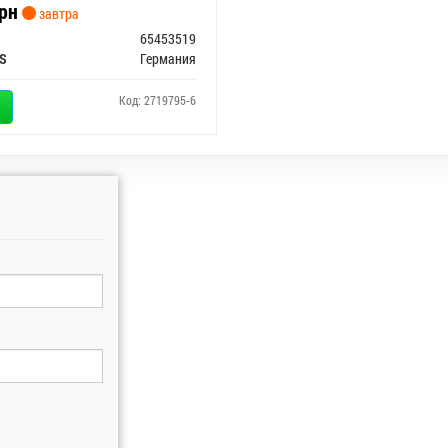
рн
завтра
65453519
S
Германия
Код: 2719795-6