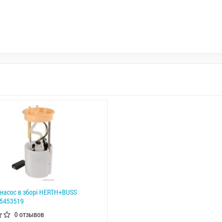
насос в зборі HERTH+BUSS
65453519
0 отзывов