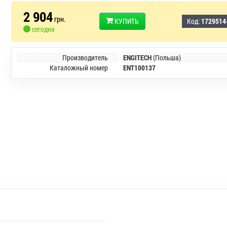
2 904
грн.
КУПИТЬ
Код:
1729514
сегодня
Производитель
ENGITECH
(Польша)
Каталожный номер
ENT100137