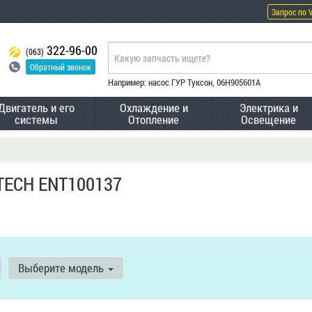
Запрос по 
322-96-00
(063)
Обратный звонок
Например: насос ГУР Туксон, 06H905601A
Двигатель и его
Охлаждение и
Электрика и
системы
Отопление
Освещение
ITECH ENT100137
Выберите модель