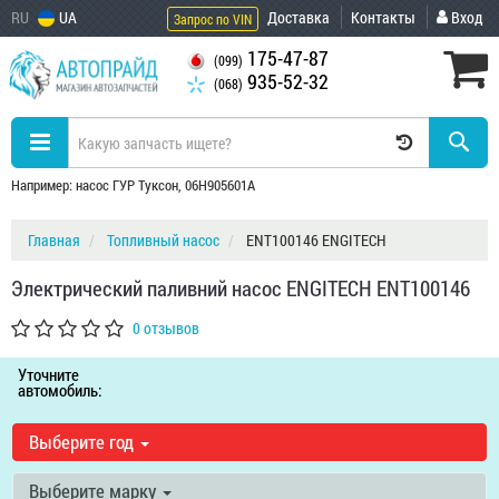
RU
UA
Доставка
Контакты
Вход
Запрос по VIN
175-47-87
(099)
935-52-32
(068)
Например: насос ГУР Туксон, 06H905601A
Главная
Топливный насос
ENT100146 ENGITECH
Электрический паливний насос ENGITECH ENT100146
0 отзывов
Уточните
автомобиль:
Выберите год
Выберите марку