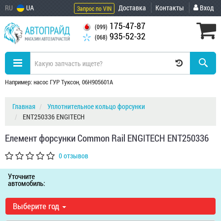
RU
UA
Доставка
Контакты
Вход
Запрос по VIN
175-47-87
(099)
935-52-32
(068)
Например: насос ГУР Туксон, 06H905601A
Главная
Уплотнительное кольцо форсунки
ENT250336 ENGITECH
Елемент форсунки Common Rail ENGITECH ENT250336
0 отзывов
Уточните
автомобиль:
Выберите год