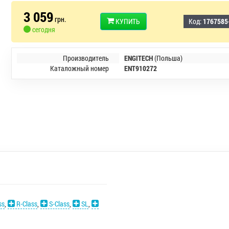
3 059
грн.
КУПИТЬ
Код:
1767585
сегодня
Производитель
ENGITECH
(Польша)
Каталожный номер
ENT910272
ss
,
R-Class
,
S-Class
,
SL
,