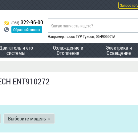
Запрос по 
322-96-00
(063)
Обратный звонок
Например: насос ГУР Туксон, 06H905601A
Двигатель и его
Охлаждение и
Электрика и
системы
Отопление
Освещение
ECH ENT910272
Выберите модель