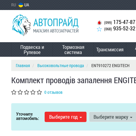
RU
UA
175-47-87
(099)
935-52-32
(068)
Подвеска и
Тормозная
Трансмиссия
Рулевое
система
Главная
Высоковольтные провода
ENT910272 ENGITECH
Комплект проводів запалення ENGIT
0 отзывов
Уточните
Выберите год
Выберите марку
автомобиль: