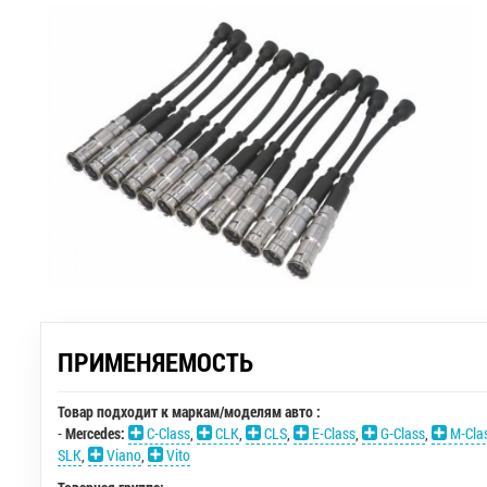
ПРИМЕНЯЕМОСТЬ
Товар подходит к маркам/моделям авто :
-
Mercedes:
C-Class
,
CLK
,
CLS
,
E-Class
,
G-Class
,
M-Cla
SLK
,
Viano
,
Vito