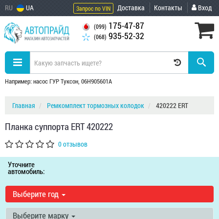
RU
UA
Доставка
Контакты
Вход
Запрос по VIN
175-47-87
(099)
935-52-32
(068)
Например: насос ГУР Туксон, 06H905601A
Главная
Ремкомплект тормозных колодок
420222 ERT
Планка суппорта ERT 420222
0 отзывов
Уточните
автомобиль:
Выберите год
Выберите марку