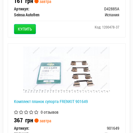
161
грн
завтра
Артикул:
D42885A
Seinsa Autofren
Испания
Код: 1200478-37
КУПИТЬ
Комплект планок супорта FRENKIT 901649
0 отзывов
367
грн
завтра
Артикул:
901649