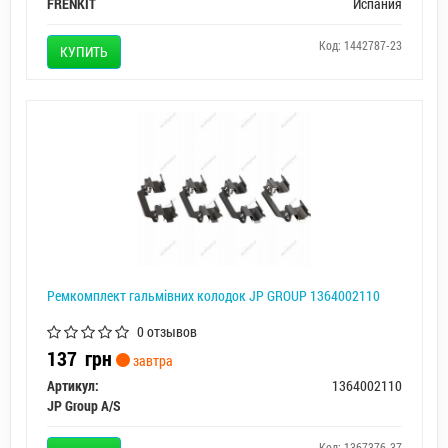
FRENKIT
Испания
Код: 1442787-23
КУПИТЬ
Ремкомплект гальмiвних колодок JP GROUP 1364002110
0 отзывов
137
грн
завтра
Артикул:
1364002110
JP Group A/S
Код: 1367376-37