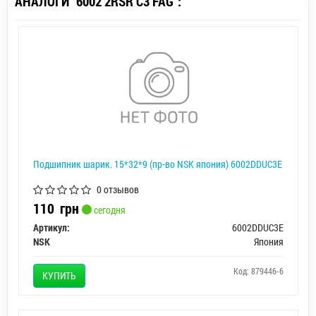
АНАЛОГИ "6002 2RSR C3 FAG":
Подшипник шарик. 15*32*9 (пр-во NSK япония) 6002DDUC3E
0 отзывов
110
грн
сегодня
Артикул:
6002DDUC3E
NSK
Япония
Код: 879446-6
КУПИТЬ