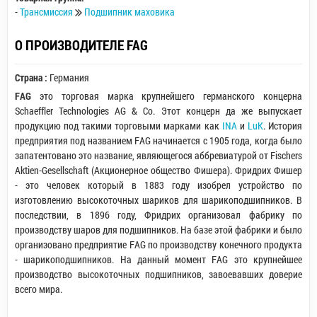
-
Трансмиссия
Подшипник маховика
О ПРОИЗВОДИТЕЛЕ FAG
Страна :
Германия
FAG
это торговая марка крупнейшего германского концерна
Schaeffler Technologies AG & Co. Этот концерн да же выпускает
продукцию под такими торговыми марками как
INA
и
LuK
. История
предприятия под названием FAG начинается с 1905 года, когда было
запатентовано это название, являющегося аббревиатурой от Fischers
Aktien-Gesellschaft (Акционерное общество Фишера). Фридрих Фишер
- это человек который в 1883 году изобрел устройство по
изготовлению высокоточных шариков для шарикоподшипников. В
последствии,
в 1896 году, Фридрих организовал фабрику по
производству шаров для подшипников. На базе этой фабрики и было
организовано предприятие FAG по производству конечного продукта
- шарикоподшипников. На данный момент FAG это крупнейшее
производство высокоточных подшипников, завоевавших доверие
всего мира.