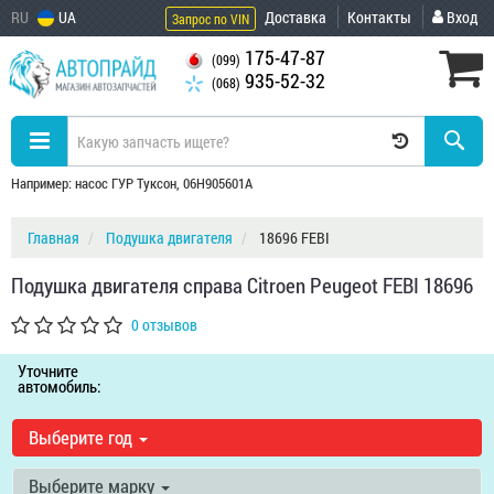
RU
UA
Доставка
Контакты
Вход
Запрос по VIN
175-47-87
(099)
935-52-32
(068)
Например: насос ГУР Туксон, 06H905601A
Главная
Подушка двигателя
18696 FEBI
Подушкa двигателя справа Citroen Peugeot FEBI 18696
0 отзывов
Уточните
автомобиль:
Выберите год
Выберите марку