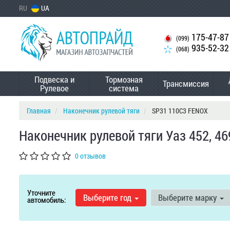
RU
UA
175-47-87
(099)
935-52-32
(068)
Подвеска и
Тормозная
Трансмиссия
Рулевое
система
Главная
Наконечник рулевой тяги
SP31 110C3 FENOX
Наконечник рулевой тяги Уаз 452, 46
0 отзывов
Уточните
Выберите год
Выберите марку
автомобиль: