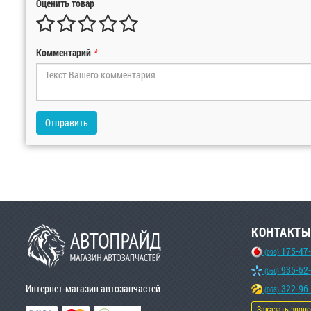
Оценить товар
Комментарий
*
Отправить
КОНТАКТЫ
175-47
(099)
935-52
(068)
Интернет-магазин автозапчастей
322-96
(063)
Заказать звон