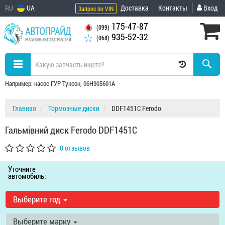
RU
UA
Доставка
Контакты
Вход
Запрос по VIN
175-47-87
(099)
935-52-32
(068)
Например: насос ГУР Туксон, 06H905601A
Главная
Тормозные диски
DDF1451C Ferodo
Гальмівний диск Ferodo DDF1451C
0 отзывов
Уточните
автомобиль:
Выберите год
Выберите марку