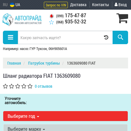
RU
UA
Доставка
Контакты
Вход
Запрос по VIN
175-47-87
(099)
935-52-32
(068)
Например: насос ГУР Туксон, 06H905601A
Главная
Патрубок турбины
1363609080 FIAT
Шланг радиатора FIAT 1363609080
0 отзывов
Уточните
автомобиль:
Выберите год
Выберите марку