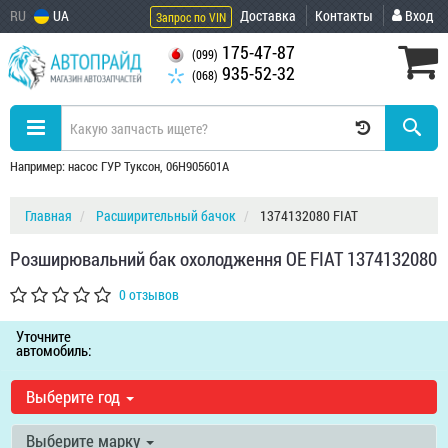
RU
UA
Доставка
Контакты
Вход
Запрос по VIN
175-47-87
(099)
935-52-32
(068)
Например: насос ГУР Туксон, 06H905601A
Главная
Расширительный бачок
1374132080 FIAT
Розширювальний бак охолодження OE FIAT 1374132080
0 отзывов
Уточните
автомобиль:
Выберите год
Выберите марку