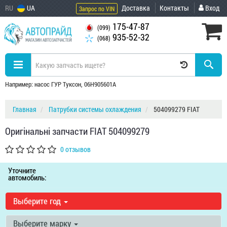
RU
UA
Доставка
Контакты
Вход
Запрос по VIN
175-47-87
(099)
935-52-32
(068)
Например: насос ГУР Туксон, 06H905601A
Главная
Патрубки системы охлаждения
504099279 FIAT
Оригінальні запчасти FIAT 504099279
0 отзывов
Уточните
автомобиль:
Выберите год
Выберите марку