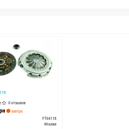
118
0 отзывов
рн
завтра
FT64118
Италия