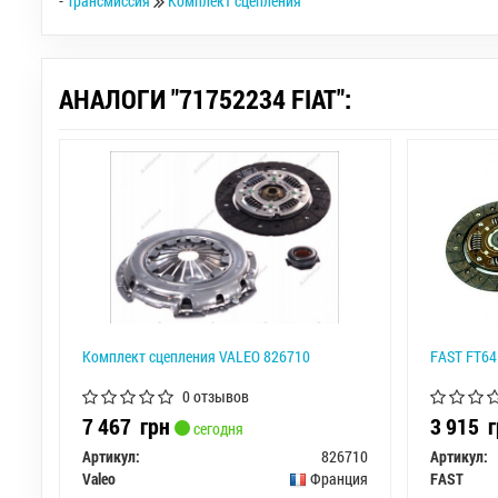
-
Трансмиссия
Комплект сцепления
АНАЛОГИ "71752234 FIAT":
Комплект сцепления VALEO 826710
FAST FT64
0 отзывов
7 467
грн
3 915
г
сегодня
Артикул:
826710
Артикул:
Valeo
Франция
FAST