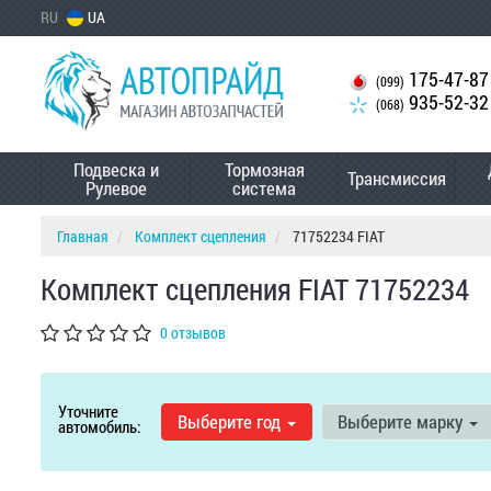
RU
UA
175-47-87
(099)
935-52-32
(068)
Подвеска и
Тормозная
Трансмиссия
Рулевое
система
Главная
Комплект сцепления
71752234 FIAT
Комплект сцепления FIAT 71752234
0 отзывов
Уточните
Выберите год
Выберите марку
автомобиль: