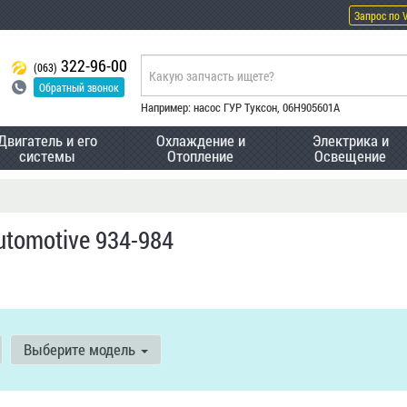
Запрос по 
322-96-00
(063)
Обратный звонок
Например: насос ГУР Туксон, 06H905601A
Двигатель и его
Охлаждение и
Электрика и
системы
Отопление
Освещение
utomotive 934-984
Выберите модель