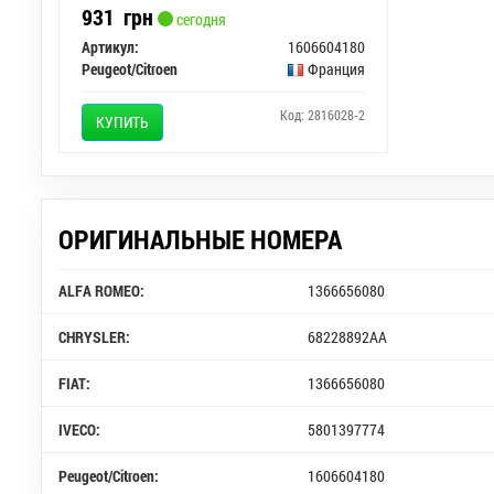
931
грн
сегодня
Артикул:
1606604180
Peugeot/Citroen
Франция
Код: 2816028-2
КУПИТЬ
ОРИГИНАЛЬНЫЕ НОМЕРА
ALFA ROMEO:
1366656080
CHRYSLER:
68228892AA
FIAT:
1366656080
IVECO:
5801397774
Peugeot/Citroen:
1606604180