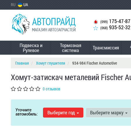
RU
UA
175-47-87
(099)
935-52-32
(068)
Подвеска и
Тормозная
Трансмиссия
Рулевое
система
Главная
Хомут глушителя
934-984 Fischer Automotive
Хомут-затискач металевий Fischer A
0 отзывов
Уточните
Выберите год
Выберите марку
автомобиль: