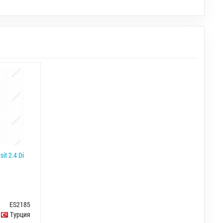
t 2.4 Di
ES2185
Турция