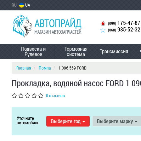
RU
UA
175-47-87
(099)
935-52-32
(068)
Подвеска и
Тормозная
Трансмиссия
Рулевое
система
Главная
Помпа
1 096 559 FORD
Прокладка, водяной насос FORD 1 09
0 отзывов
Уточните
Выберите год
Выберите марку
автомобиль: