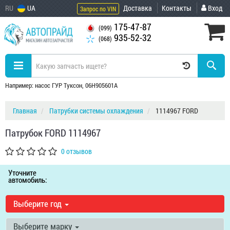
RU
UA
Доставка
Контакты
Вход
Запрос по VIN
175-47-87
(099)
935-52-32
(068)
Например: насос ГУР Туксон, 06H905601A
Главная
Патрубки системы охлаждения
1114967 FORD
Патрубок FORD 1114967
0 отзывов
Уточните
автомобиль:
Выберите год
Выберите марку