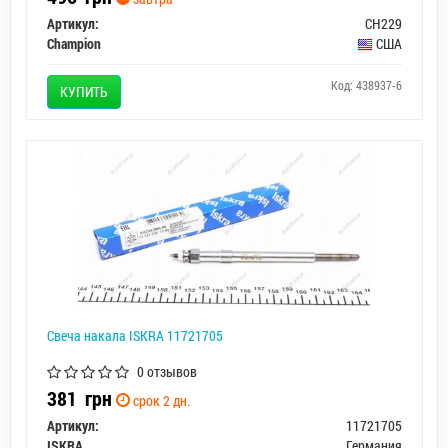
Артикул:
CH229
Champion
США
Код: 438937-6
КУПИТЬ
Свеча накала ISKRA 11721705
0 отзывов
381
грн
срок 2 дн.
Артикул:
11721705
ISKRA
Германия