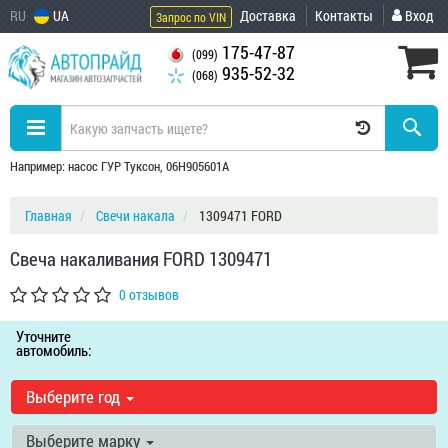
RU
UA
Доставка
Контакты
Вход
Запрос по VIN
175-47-87
(099)
935-52-32
(068)
Например: насос ГУР Туксон, 06H905601A
Главная
Свечи накала
1309471 FORD
Свеча накаливания FORD 1309471
0 отзывов
Уточните
автомобиль:
Выберите год
Выберите марку