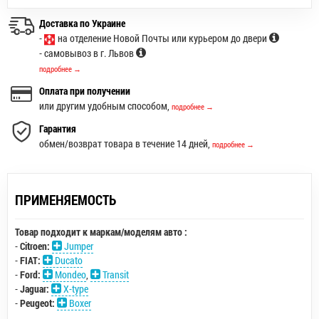
Доставка по Украине
-
на отделение Новой Почты или курьером до двери
- самовывоз в г. Львов
подробнее →
Оплата при получении
или другим удобным способом,
подробнее →
Гарантия
обмен/возврат товара в течение 14 дней,
подробнее →
ПРИМЕНЯЕМОСТЬ
Товар подходит к маркам/моделям авто :
-
Citroen:
Jumper
-
FIAT:
Ducato
-
Ford:
Mondeo
,
Transit
-
Jaguar:
X-type
-
Peugeot:
Boxer