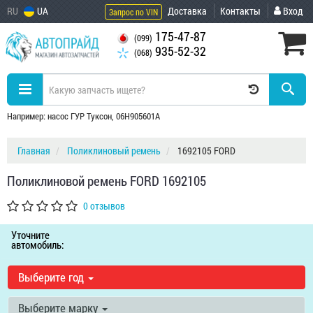
RU
UA
Доставка
Контакты
Вход
Запрос по VIN
175-47-87
(099)
935-52-32
(068)
Например: насос ГУР Туксон, 06H905601A
Главная
Поликлиновый ремень
1692105 FORD
Поликлиновой ремень FORD 1692105
0 отзывов
Уточните
автомобиль:
Выберите год
Выберите марку