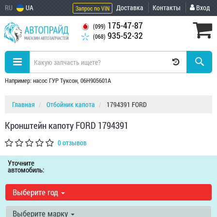
RU
UA
Доставка
Контакты
Вход
Запрос по VIN
175-47-87
(099)
935-52-32
(068)
Например: насос ГУР Туксон, 06H905601A
Главная
Отбойник капота
1794391 FORD
Кронштейн капоту FORD 1794391
0 отзывов
Уточните
автомобиль:
Выберите год
Выберите марку